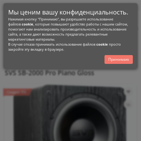
0
0
Мы ценим вашу конфиденциальность.
Нажимая кнопку "Принимаю", вы разрешаете использование
+38 (096) 900-74-99
файлов
cookie
, которые повышают удобство работы с нашим сайтом,
+38 (093) 159-06-76
0
помогают нам анализировать производительность и использование
сайта, а также дают возможность предлагать релевантные
маркетинговые материалы.
Каталог
В случае отказа принимать использование файлов
cookie
просто
закройте эту вкладку в браузере.
атр
Сабвуфери
SVS
1000 Series
SVS SB-2000 Pro Piano Gloss
Принимаю
SVS SB-2000 Pro Piano Gloss
Скидка -5%