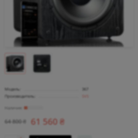
Модель:
367
Производитель:
SVS
61 560 ₴
64 800 ₴