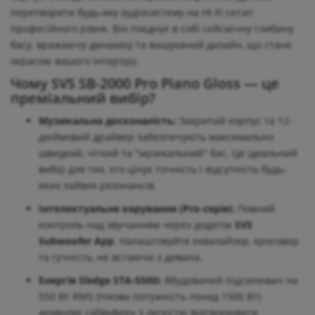
перетворити будь-яку аудіосистему на Hi-Fi сетап
професійного рівня. Він поєднує в собі сейсмічну глибину
басу, вражаючу динаміку та вишуканий дизайн, що стане
окрасою вашого інтер’єру.
Чому SVS SB-2000 Pro Piano Gloss — це
преміальний вибір?
Музикальна досконалість:
Закритий корпус та 12-
дюймовий драйвер забезпечують максимально
швидкий, чіткий та "музикальний" бас. Це ідеальний
вибір для тих, хто цінує точність і відсутність будь-
яких зайвих резонансів.
Інтелектуальне керування (Pro-серія):
Повний
контроль над звучанням через додаток
SVS
Subwoofer App
. Налаштовуйте еквалайзер, кросовер
та гучність, не встаючи з дивана.
Енергія Sledge STA-550D:
Вбудований підсилювач на
550 Вт RMS (пікова потужність понад 1500 Вт)
дозволяє сабвуферу з легкістю відтворювати