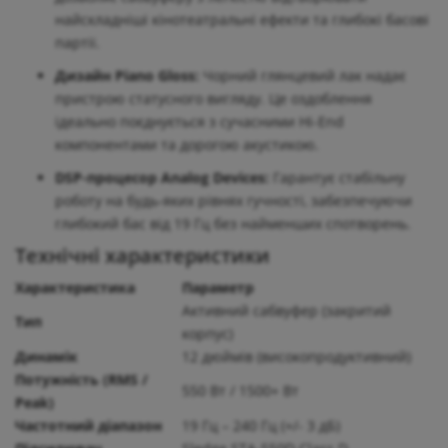
найскладніші кінотеатральні ефекти та глибокі басові
партії.
Дизайн Piano Gloss:
Чорний глянцевий лак надає
пристрою статусного вигляду. Це оздоблення
ідеально поєднується з сучасними Hi-End
компонентами та дорогою акустикою.
DSP-процесор Analog Devices:
Гарантує стабільну
роботу на будь-яких рівнях гучності, забезпечуючи
глибокий бас від 19 Гц без найменших спотворень.
Технічні характеристики
Характеристика
Параметр
Активний сабвуфер (закритий
Тип
корпус)
Динамік
12 дюймів (високопродуктивний)
Потужність (RMS /
550 Вт / 1500+ Вт
Peak)
Частотний діапазон
19 Гц – 240 Гц (+/- 3 дБ)