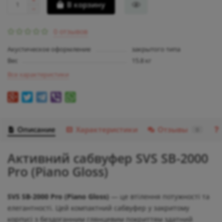
В корзину
0 отзывов
Акустическое оформление
закрытого типа
Вес
15.8 кг
Все характеристики
Описание
Характеристики
Отзывы
0
Активний сабвуфер SVS SB-2000
Pro (Piano Gloss)
SVS SB-2000 Pro (Piano Gloss)
— це втілення потужності та
елегантності. Цей компактний сабвуфер у закритому
корпусі з бездоганним глянцевим покриттям здатний