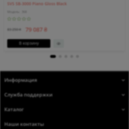
SVS SB-3000 Piano Gloss Black
368
79 087 ₴
83 250 ₴
В корзину
Информация
Служба поддержки
Каталог
Наши контакты