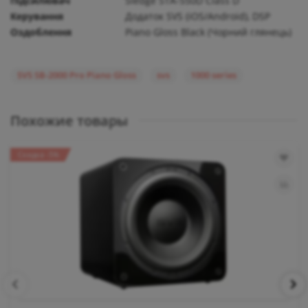
Підсилювач
Sledge STA-550D Class D
Керування
Додаток SVS (iOS/Android), DSP
Оздоблення
Piano Gloss Black (Чорний глянець)
SVS SB-2000 Pro Piano Gloss
svs
1000 series
Похожие товары
Скидка -5%