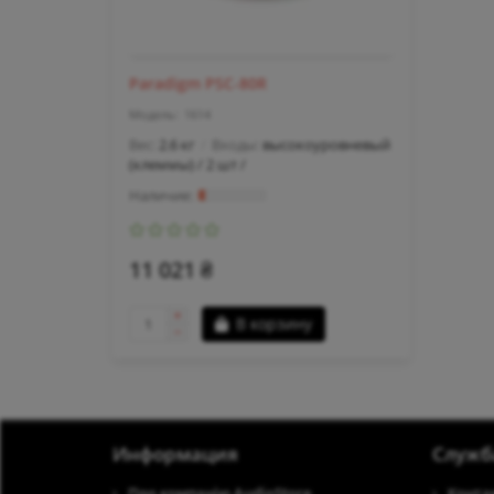
Paradigm PSC-80R
1614
Вес:
2.6 кг
Входы:
высокоуровневый
(клеммы) / 2 шт /
11 021 ₴
В корзину
Информация
Служб
Про компанію AudioStore
Конта