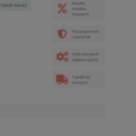
Акции,
стрый заказ
скидки,
подарки
Расширенная
гарантия
Собственный
сервис-центр
7 дней на
возврат