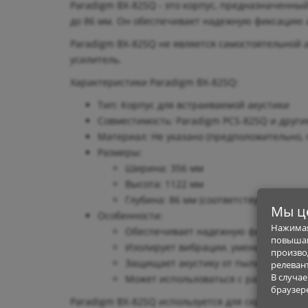
Paradigm BX-82SQ - это корпус, предназначенны
до 86 мм. Он обеспечивает надежную фиксацию а
Paradigm BX-82SQ не является самостоятельной 
усилитель.
Характеристики Paradigm BX-82SQ:
Тип: Корпус для встраиваемой акустики
Совместимость: Paradigm PCS-82SQ и други
Материал: Не указано (предположительно, 
Размеры:
Ширина: 356 мм
Высота: 1122 мм
Глубина: 86 мм (соответствует глубин
Мы ц
Особенности:
Нажимая
Обеспечивает надежную фиксацию вс
повышаю
Изолирует вибрации, уменьшая искаж
произво
Защищает акустику от пыли и влаги
релеван
В случа
Может использоваться с различными
браузер
Paradigm BX-82SQ используется для скрытого мон