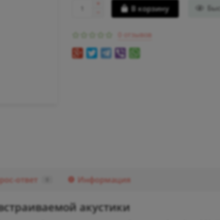
Бы
В корзину
0 отзывов
рос-ответ
Информация
0
 встраиваемой акустики