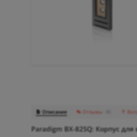
Описание
Отзывы
Воп
0
Paradigm BX-82SQ: Корпус для