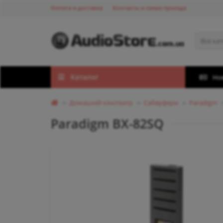
Оплата и доставка
Контакты и схема проезда
Все ка
Каталог
Но
Домашній кінотеатр
Сабвуфери
Paradigm
Paradigm BX-82SQ