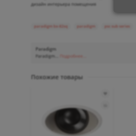
дизайн интерьера помещения
paradigm bx-82sq
paradigm
psc sub series
Paradigm
Paradigm...
Подробнее...
Похожие товары