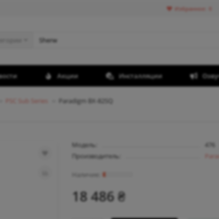
Избранное:
0
тегории
вости
Акции
Инсталляции
Озву
PSC Sub Series
Paradigm BX-82SQ
Модель:
476
Производитель:
Para
18 486 ₴