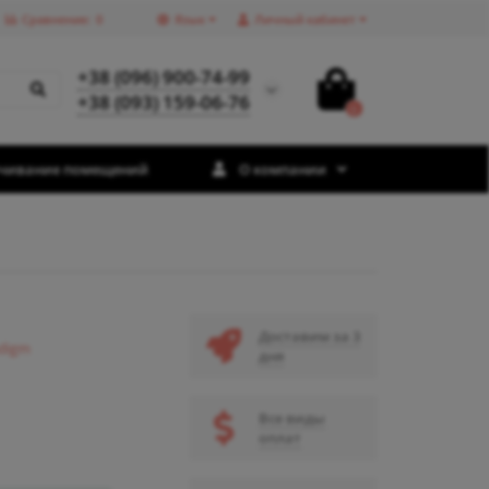
Сравнение:
0
Язык
Личный кабинет
+38 (096) 900-74-99
+38 (093) 159-06-76
0
чивание помещений
О компании
Доставим за 3
digm
дня
Все виды
оплат