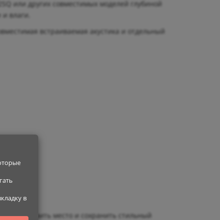
82SQ или других совместимых моделей глубиной
 и влаги.
совместимая встраиваемая акустика и отдельный
которые
гать
вкладку в
ляет сэкономить место и сохранить стильный