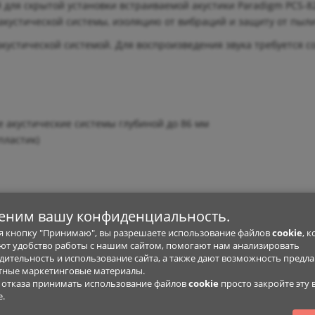
й для скрытой установки встраиваемой акустики Paradigm PCS-
кустической системы, изоляцию от вибраций и защиту от пыли
акустической системой. Для воспроизведения звука требуется 
е акустические системы глубиной до 86 мм
пластик)
е совместимой акустики)
еним вашу конфиденциальность.
 кнопку "Принимаю", вы разрешаете использование файлов
cookie
, 
траиваемой акустики
т удобство работы с нашим сайтом, помогают нам анализировать
ения звука
дительность и использование сайта, а также дают возможность предла
тные маркетинговые материалы.
е отказа принимать использование файлов
cookie
просто закройте эту 
 акустическими решетками (приобретаются отдельно)
е.
тажа встраиваемой акустики в стенах или потолках. Это позво