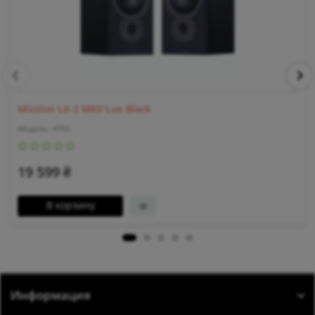
Mission LX-2 MKII Lux Black
4763
19 599 ₴
В корзину
Информация