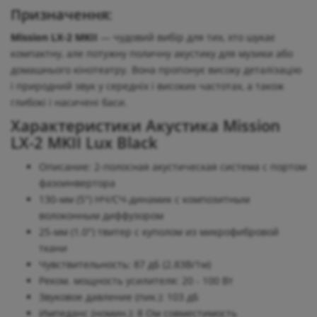
Призначення:
Mission LX-2 MKII
— чудовий вибір для тих, хто шукає
компактну, але потужну поличну акустику для музики або
домашнього кінотеатру. Вона пропонує високу деталізацію
і природний звук у середніх і високих частотах, а також
глибокі і насичені баси.
Характеристики Акустика Mission
LX-2 MKII Lux Black
Описание: 2-полосная акустическая система с портом
фазоинвертора
130-мм (5") НЧ/СЧ-динамик с композитным
волоконным диффузором
25-мм (1.0") твитер с куполом из микрофибровой
ткани
Чувствительность: 87 дБ (2.83В/1м)
Реком. мощность усилителя: 20 - 100 Вт
Звуковое давление (пик.): 103 дБ
Импеданс (номин.): 8 Ом совместимость