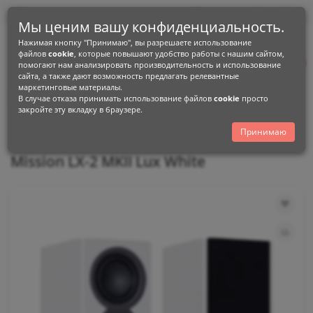
0
0
Мы ценим вашу конфиденциальность.
Нажимая кнопку "Принимаю", вы разрешаете использование
+38 (096) 900-74-99
файлов
cookie
, которые повышают удобство работы с нашим сайтом,
+38 (093) 159-06-76
0
помогают нам анализировать производительность и использование
сайта, а также дают возможность предлагать релевантные
маркетинговые материалы.
Каталог
В случае отказа принимать использование файлов
cookie
просто
закройте эту вкладку в браузере.
ні системи
Mission
Серія LX MK II
Mission LX-2 MKII Lux White
Принимаю
Mission LX-2 MKII Lux White