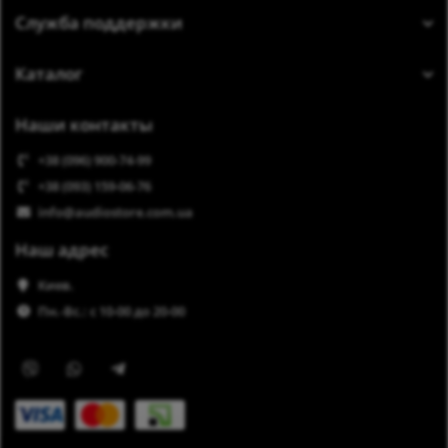
Служба поддержки
Каталог
Наши контакты
+38 (096) 900-74-99
+38 (093) 159-06-76
info@audiostore.com.ua
Наш адрес
Киев.
Пн.-Вс.: с 10-00 до 20-00