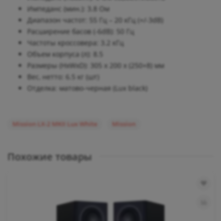
Импеданс (мин.): 3.8 Ом
Диапазон частот: 55 Гц – 20 кГц (+/-3dB)
Расширение басов (-6dB): 50 Гц
Частоты кроссовера: 3.2 кГц
Объем корпуса (л): 8.5
Размеры (HxWxD): 305 x 200 x (250+8) мм
Вес, нетто: 6.5 кг (шт)
Отделка: матово-черная (Lux black)
Mission LX-2 MKII Lux White
Mission
Похожие товары