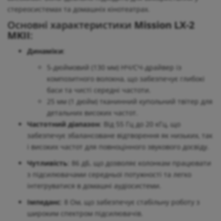
стереосистемах та домашніх кінотеатрах.
Основні характеристики
Mission LX-2
MKII
:
Динаміки
:
5-дюймовий (130 мм) НЧ/СЧ-драйвер із
композитного волокна, що забезпечує глибокі
баси та чисті середні частоти.
25 мм (1 дюйм) тканинний купольний твітер для
детальних високих частот.
Частотний діапазон
: Від 55 Гц до 20 кГц, що
забезпечує збалансоване відтворення як низьких, так
і високих частот для повноцінного звукового досвіду.
Чутливість
: 86 дБ, що дозволяє колонкам працювати
з підсилювачами середньої потужності та легко
інтегруватися в домашні аудіосистеми.
Імпеданс
: 8 Ом, що забезпечує стабільну роботу з
широким спектром підсилювачів.