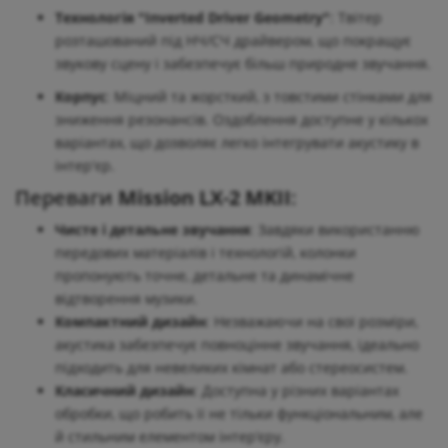
Технологія "Inverted Driver Geometry"
: Твітер
розташований під НЧ/СЧ драйвером, що покращує
звукову сцену і забезпечує більш природне звучання.
Корпус
: Міцний та жорсткий, з товстими стінками для
зниження резонансів. Оздоблення доступне у кількох
варіантах, що дозволяє легко інтегрувати акустику в
інтер'єр.
Переваги
Mission LX-2 MKII
:
Чисте і детальне звучання
: Завдяки використанню
передових матеріалів і технологій, колонки
пропонують точне, детальне та динамічне
відтворення музики.
Компактний дизайн
: Незважаючи на свої розміри,
акустика забезпечує повноцінне звучання, ідеально
підходить для невеликих кімнат або стереосистем.
Класичний дизайн
: Доступна у різних варіантах
обробки, що робить її не тільки функціональним, але
й стильним елементом інтер’єру.