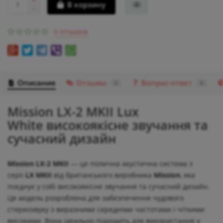
В корзину
0 отзывов
Описание
Отзывы
Вопрос-ответ
0
0
Mission LX-2 MKII Lux
White високоякісне звучання та
сучасний дизайн
Mission LX-2 MKII
— це полична акустична система з
серії
LX MKII
від британського виробника
Mission
, яка
поєднує у собі високоякісне звучання та сучасний дизайн.
Ця модель розроблена для забезпечення чудового
стереозвуку з виразними середніми частотами і чіткими
високими. Вона ідеально підходить для використання у