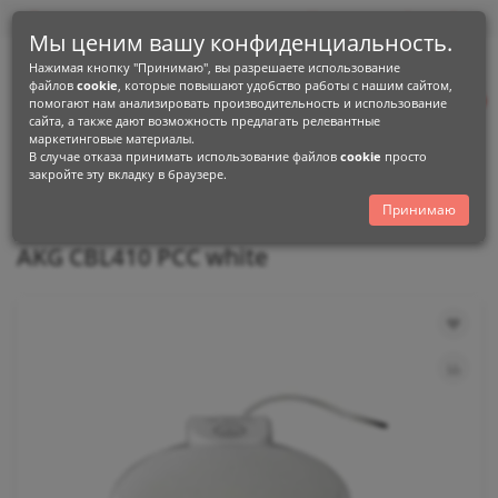
0
0
Мы ценим вашу конфиденциальность.
Нажимая кнопку "Принимаю", вы разрешаете использование
+38 (096) 900-74-99
файлов
cookie
, которые повышают удобство работы с нашим сайтом,
+38 (093) 159-06-76
0
помогают нам анализировать производительность и использование
сайта, а также дают возможность предлагать релевантные
маркетинговые материалы.
Каталог
В случае отказа принимать использование файлов
cookie
просто
закройте эту вкладку в браузере.
Стерео
Мікрофони
AKG
AKG CBL410 PCC white
Принимаю
AKG CBL410 PCC white