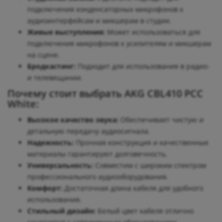
подключения конденсаторных микрофонов к
аудиоинтерфейсам и микшерам в студии.
Живые выступления:
Может использоваться для
подключения микрофонов к усилителям и микшерам
на сцене.
Бродкастинг:
Подходит для использования в радио-
и телевещании.
Почему стоит выбрать AKG CBL410 PCC
White:
Высокое качество звука:
Обеспечивает чистую и
детальную передачу аудиосигнала.
Надежность:
Прочная конструкция и качественные
материалы гарантируют долговечность.
Универсальность:
Совместим с широким спектром
профессионального аудиооборудования.
Комфорт:
Достаточная длина кабеля для удобного
использования.
Стильный дизайн:
Белый цвет кабеля отлично