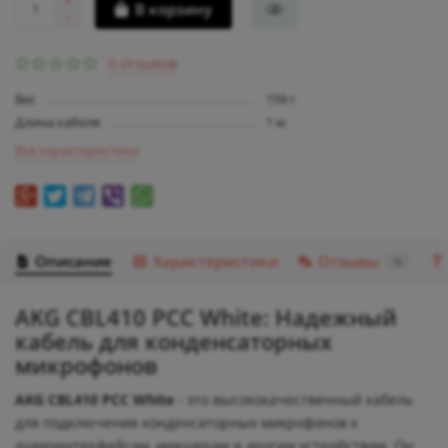
В корзину
0 отзывов
Вес
159 г
Длина кабеля
1 м
Все характеристики
Описание
Характеристики
Отзывы
0
AKG CBL410 PCC White: Надежный
кабель для конденсаторных
микрофонов
AKG CBL410 PCC White
- это высококачественный кабель
для подключения конденсаторных микрофонов к
аудиоинтерфейсам, микшерам и другим устройствам. Он