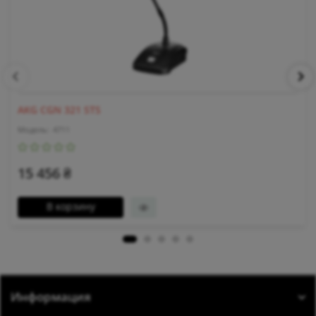
AKG CGN 321 STS
4711
15 456 ₴
В корзину
Информация