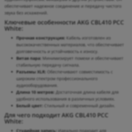
обеспечивает надежное соединение и передачу чистого
звука без искажений.
Ключевые особенности AKG CBL410 PCC
White:
Прочная конструкция:
Кабель изготовлен из
высококачественных материалов, что обеспечивает
долговечность и устойчивость к износу.
Витая пара:
Минимизирует помехи и обеспечивает
стабильную передачу сигнала.
Разъемы XLR:
Обеспечивают совместимость с
широким спектром профессионального
аудиооборудования.
Длина 10 метров:
Достаточная длина кабеля для
удобного использования в различных условиях.
Белый цвет:
Стильный и современный дизайн.
Для чего подходит AKG CBL410 PCC
White:
Студийная запись:
Идеально подходит для