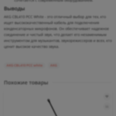
сочетается с современным оборудованием.
Выводы
AKG CBL410 PCC White - это отличный выбор для тех, кто
ищет высококачественный кабель для подключения
конденсаторных микрофонов. Он обеспечивает надежное
соединение и чистый звук, что делает его незаменимым
инструментом для музыкантов, звукорежиссеров и всех, кто
ценит высокое качество звука.
AKG CBL410 PCC white
AKG
Похожие товары