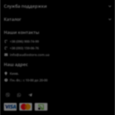
Служба поддержки
Каталог
Наши контакты
+38 (096) 900-74-99
+38 (093) 159-06-76
info@audiostore.com.ua
Наш адрес
Киев.
Пн.-Вс.: с 10-00 до 20-00